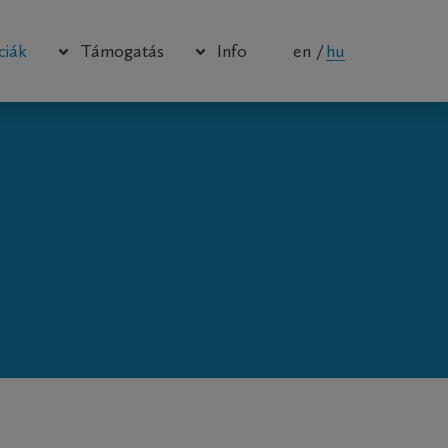
en
hu
ciák
Támogatás
Info
Műszerkönyv
Brosúrák
Szoftver
Disztribútorok
Firmware
Rólunk
Hogyan kell
Cégtörténet
Ügyfél bejelentkezés
Kapcsolat
Privacy
Case studies