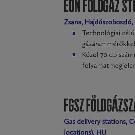
EON FÖLDGÁZ ST
Zsana, Hajdúszoboszló,
Technológiai cél
gázárammérőkkel 
Közel 70 db számí
folyamatmegjelen
FGSZ FÖLDGÁZSZ
Gas delivery stations, 
locations), HU