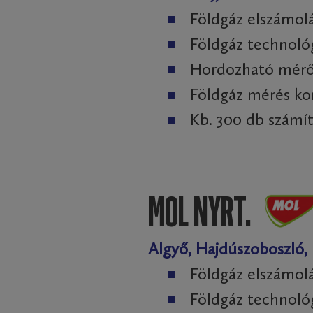
Földgáz elszámol
Földgáz technol
Hordozható mérő
Földgáz mérés ko
Kb. 300 db szám
MOL NYRT.
Algyő, Hajdúszoboszló,
Földgáz elszámol
Földgáz technoló