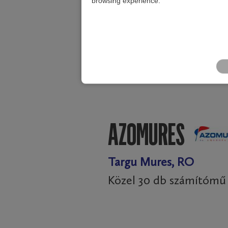
browsing experience.
Elszámolási és te
gőz, sűrített leve
72 mérőág, 12 sz
megjelenítő rend
AZOMURES
Targu Mures, RO
Közel 30 db számítómű