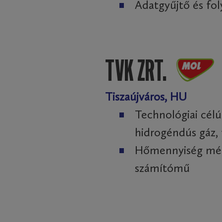
Adatgyűjtő és fo
TVK ZRT.
Tiszaújváros, HU
Technológiai célú
hidrogéndús gáz, 
Hőmennyiség méré
számítómű