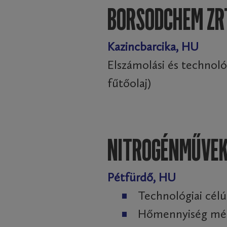
BORSODCHEM ZR
Kazincbarcika, HU
Elszámolási és technoló
fűtőolaj)
NITROGÉNMŰVEK
Pétfürdő, HU
Technológiai célú
Hőmennyiség méré