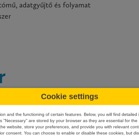
tómű, adatgyűjtő és folyamat
szer
r
Cookie settings
FT.
on and the functioning of certain features. Below, you will find detaile
s "Necessary" are stored by your browser as they are essential for the b
 the website, store your preferences, and provide you with relevant co
ior consent. You can choose to enable or disable these cookies, but dis