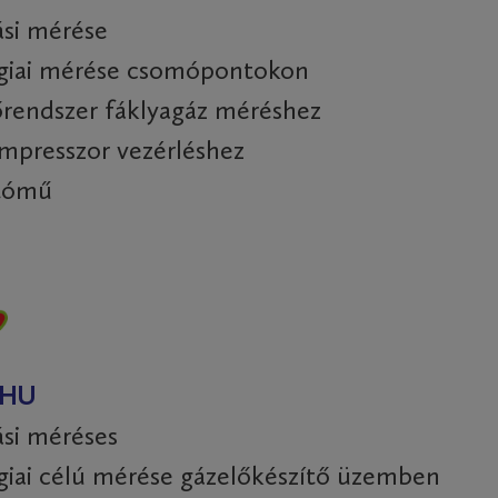
ási mérése
ógiai mérése csomópontokon
rendszer fáklyagáz méréshez
mpresszor vezérléshez
ítómű
 HU
ási méréses
giai célú mérése gázelőkészítő üzemben