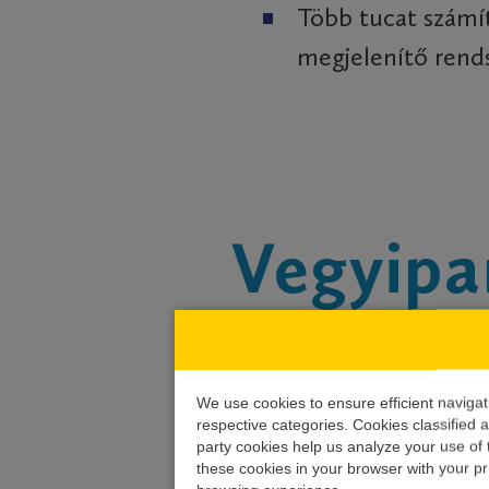
Több tucat számí
megjelenítő rend
Vegyipa
AJKAI TIMFÖLD K
We use cookies to ensure efficient navigati
respective categories. Cookies classified a
party cookies help us analyze your use of
these cookies in your browser with your pr
Ajka, HU