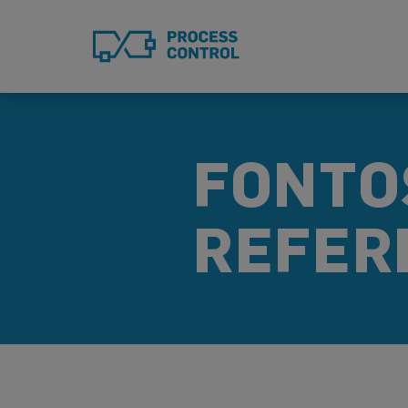
Ugrás
a
tartalomra
FONTO
REFER