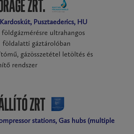
ORAGE ZRT.
 Kardoskút, Pusztaederics, HU
ú földgázmérésre ultrahangos
földalatti gáztárolóban
tómű, gázösszetétel letöltés és
ítő rendszer
ÁLLÍTÓ ZRT
Compressor stations, Gas hubs (multiple