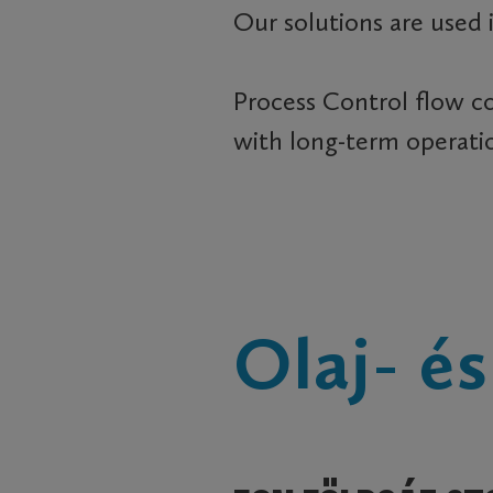
Our solutions are used i
Process Control flow co
with long-term operatio
Olaj- é