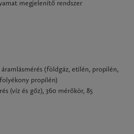
lyamat megjelenítő rendszer
 áramlásmérés (földgáz, etilén, propilén,
folyékony propilén)
s (víz és gőz), 360 mérőkör, 85