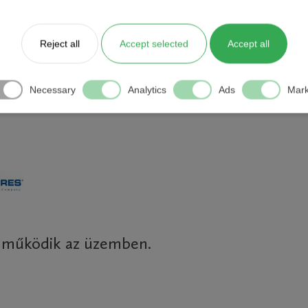
chnológiai célú áramlásmérés (földgáz,
gő)
Reject all
Accept selected
Accept all
ámítómű, adatgyűjtő és folyamat
szer
Necessary
Analytics
Ads
Mark
 működik az üzemben.