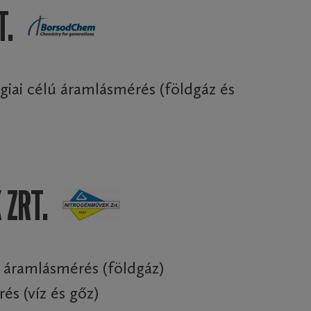
T.
giai célú áramlásmérés (földgáz és
 ZRT.
 áramlásmérés (földgáz)
s (víz és gőz)