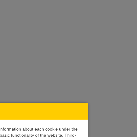
d information about each cookie under the
asic functionality of the website. Third-