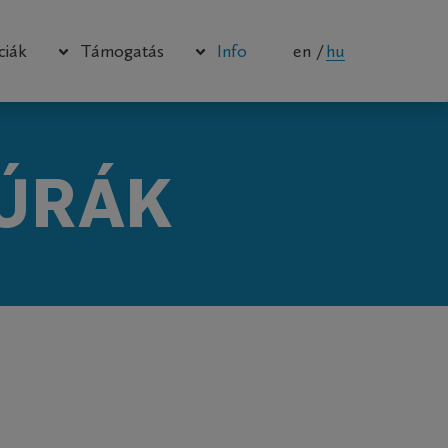
en
hu
ciák
Támogatás
Info
Műszerkönyv
Brosúrák
Szoftver
Disztribútorok
SÚRÁK
Firmware
Rólunk
Hogyan kell
Cégtörténet
Ügyfél bejelentkezés
Kapcsolat
Privacy
Case studies