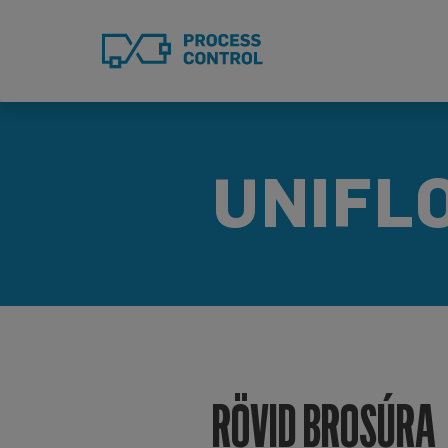
Ugrás
a
tartalomra
UNIFL
RÖVID BROSÚRA