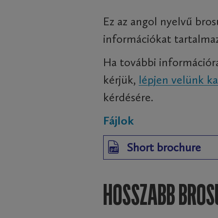
Ez az angol nyelvű bros
információkat tartalm
Ha további információra
kérjük,
lépjen velünk k
kérdésére.
Fájlok
Short brochure
pdf
HOSSZABB BROS