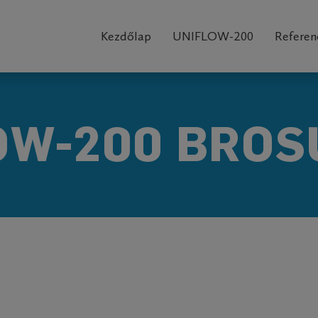
Main
navigation
Kezdőlap
UNIFLOW-200
Referen
OW-200 BRO