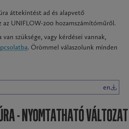
úra áttekintést ad és alapvető
az az UNIFLOW-200 hozamszámítóműről.
 van szüksége, vagy kérdései vannak,
apcsolatba
. Örömmel válaszolunk minden
en
ÚRA - NYOMTATHATÓ VÁLTOZAT