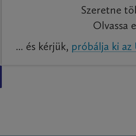
Szeretne tö
Olvassa e
... és kérjük,
próbálja ki 