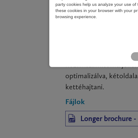
Short brochure - p
party cookies help us analyze your use of
pdf
these cookies in your browser with your pr
browsing experience.
HOSSZABB BROS
Bővebb brosúra, amely
hozamszámítómű jellemz
optimalizálva, kétoldala
kettéhajtani.
Fájlok
Longer brochure - 
pdf