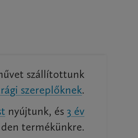
vet szállítottunk
rági szereplőknek
.
st
nyújtunk, és
3 év
den termékünkre.