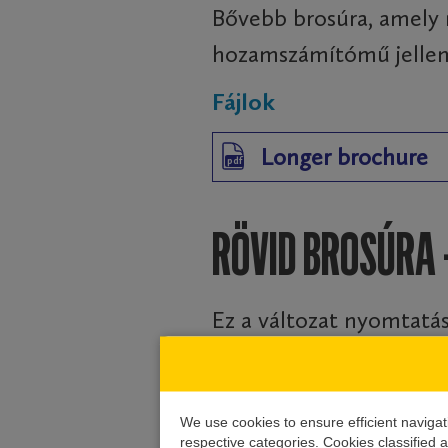
Bővebb brosúra, amely
hozamszámítómű jellem
Fájlok
Longer brochure
pdf
RÖVID BROSÚRA
Ez a változat nyomtatá
egy A4-es lapra és hajts
Fájlok
We use cookies to ensure efficient navigati
respective categories. Cookies classified a