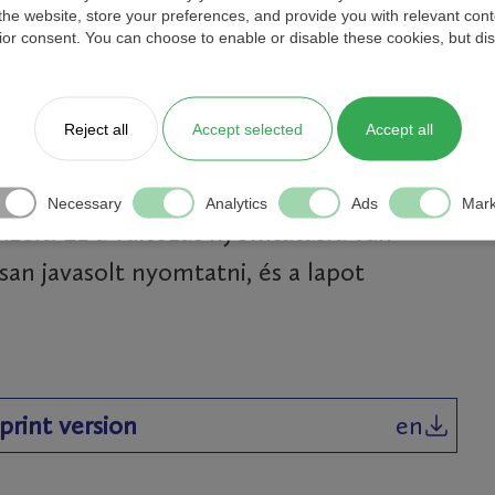
rint version
en
 the website, store your preferences, and provide you with relevant co
ior consent. You can choose to enable or disable these cookies, but dis
ÚRA - NYOMTATHATÓ VÁLTOZAT
Reject all
Accept selected
Accept all
 részletesen bemutatja az UNIFLOW-200
Necessary
Analytics
Ads
Mark
őit. Ez a változat nyomtatásra van
san javasolt nyomtatni, és a lapot
print version
en