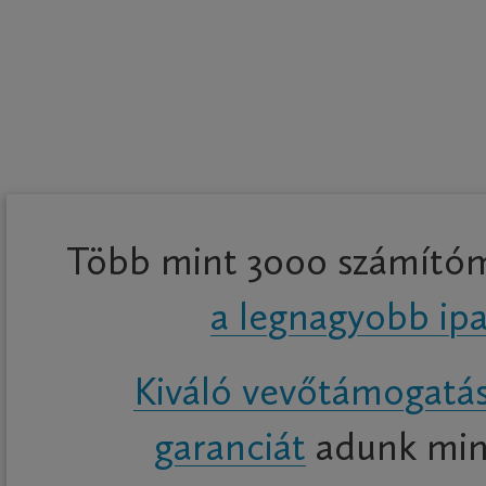
Több mint 3000 számítómű
a legnagyobb ipa
Kiváló vevőtámogatá
garanciát
adunk min