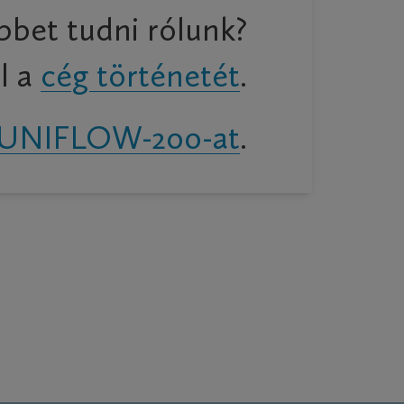
bbet tudni rólunk?
l a
cég történetét
.
az UNIFLOW-200-at
.